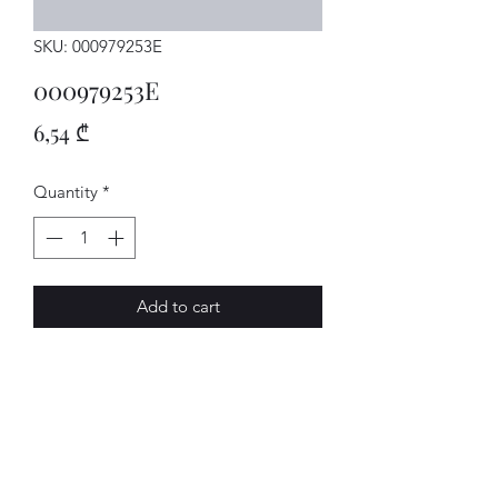
SKU: 000979253E
000979253E
Price
6,54 ₾
Quantity
*
Add to cart
Einzelltg.
AVENUE-MOTORS LLC